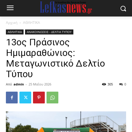
Αρχική
ΑΘΛΗΤΙΚΑ
ΑΘΛΗΤΙΚΑ
ΑΝΑΚΟΙΝΩΣΕΙΣ - ΔΕΛΤΙΑ ΤΥΠΟΥ
13ος Πράσινος
Ημιμαραθώνιος:
Μεταγωνιστικό Δελτίο
Τύπου
Από
admin
-
25 Μαΐου 2026
305
0