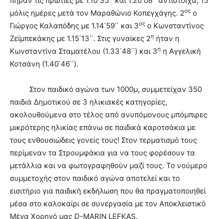
πήραν τις πρωτιές με 1.10΄35΄΄ και 1.20΄08΄΄ αντίστοιχα, 15
ος
μόλις ημέρες μετά τον Μαραθώνιο Κοπεγχάγης. 2
ο
ος
Γιώργος Καλαπόδης με 1.14΄59΄΄ και 3
ο Κωνσταντίνος
η
Ζεϊμπεκάκης με 1.15΄13΄΄. Στις γυναίκες 2
ήταν η
η
Κωνσταντίνα Σταματέλου (1.33΄48΄΄) και 3
η Αγγελική
Κοτσάνη (1.40΄46΄΄).
Στον παιδικό αγώνα των 1000μ, συμμετείχαν 350
παιδιά Δημοτικού σε 3 ηλικιακές κατηγορίες,
ακολουθούμενα στο τέλος από ανυπόμονους μπόμπιρες
μικρότερης ηλικίας επάνω σε παιδικά καροτσάκια με
τους ενθουσιώδεις γονείς τους! Στον τερματισμό τους
περίμεναν τα Στρουμφάκια για να τους φορέσουν τα
μετάλλια και να φωτογραφηθούν μαζί τους. Το νούμερο
συμμετοχής στον παιδικό αγώνα αποτελεί και το
εισιτήριο για παιδική εκδήλωση που θα πραγματοποιηθεί
μέσα στο καλοκαίρι σε συνεργασία με τον Αποκλειστικό
Μέγα Χορηγό μας D-MARIN LEFKAS.