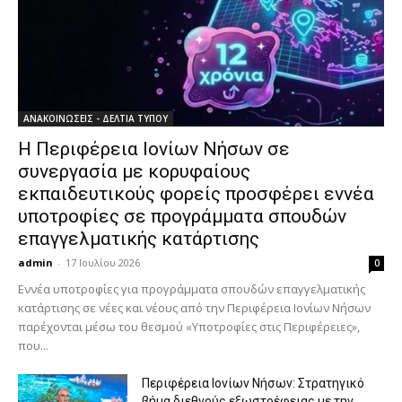
ΑΝΑΚΟΙΝΩΣΕΙΣ - ΔΕΛΤΙΑ ΤΥΠΟΥ
Η Περιφέρεια Ιονίων Νήσων σε
συνεργασία με κορυφαίους
εκπαιδευτικούς φορείς προσφέρει εννέα
υποτροφίες σε προγράμματα σπουδών
επαγγελματικής κατάρτισης
admin
-
17 Ιουλίου 2026
0
Εννέα υποτροφίες για προγράμματα σπουδών επαγγελματικής
κατάρτισης σε νέες και νέους από την Περιφέρεια Ιονίων Νήσων
παρέχονται μέσω του θεσμού «Υποτροφίες στις Περιφέρειες»,
που...
Περιφέρεια Ιονίων Νήσων: Στρατηγικό
βήμα διεθνούς εξωστρέφειας με την