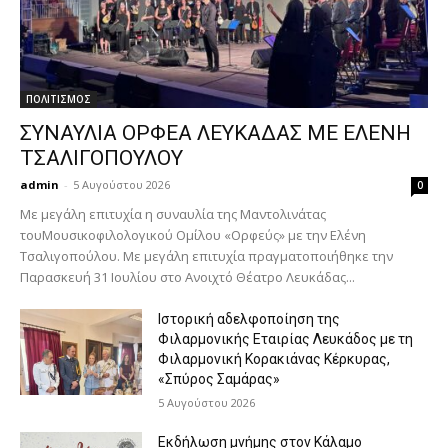
ΠΟΛΙΤΙΣΜΟΣ
ΣΥΝΑΥΛΙΑ ΟΡΦΕΑ ΛΕΥΚΑΔΑΣ ΜΕ ΕΛΕΝΗ
ΤΣΑΛΙΓΟΠΟΥΛΟΥ
admin
-
5 Αυγούστου 2026
0
Με μεγάλη επιτυχία η συναυλία της Μαντολινάτας
τουΜουσικοφιλολογικού Ομίλου «Ορφεύς» με την Ελένη
Τσαλιγοπούλου. Με μεγάλη επιτυχία πραγματοποιήθηκε την
Παρασκευή 31 Ιουλίου στο Ανοιχτό Θέατρο Λευκάδας...
Ιστορική αδελφοποίηση της
Φιλαρμονικής Εταιρίας Λευκάδος με τη
Φιλαρμονική Κορακιάνας Κέρκυρας,
«Σπύρος Σαμάρας»
5 Αυγούστου 2026
Εκδήλωση μνήμης στον Κάλαμο