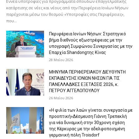
Εννέα υποτροφίες για προγράμματα σπουδών επαγγελματικής
κατάρτισης σε νέες και νέους από την Περιφέρεια Ιονίων Νήσων
παρέχονται μέσω του θεσμού «Υποτροφίες στις Περιφέρειες»,
που...
Περιφέρεια Ιονίων Νήσων: Στρατηγικό
βήμα διεθνούς εξωστρέφειας με την
υπογραφή Συμφώνου Συνεργασίας με την
Επαρχία Shandongτης Κίνας
28 Μαΐου 2026
ΜΗΝΥΜΑ ΠΕΡΙΦΕΡΕΙΑΚΟΥ ΔΙΕΥΘΥΝΤΗ
ΕΚΠΑΙΔΕΥΣΗΣ ΙΟΝΙΩΝ ΝΗΣΩΝ ΓΙΑ ΤΙΣ
ΠΑΝΕΛΛΑΔΙΚΕΣ ΕΞΕΤΑΣΕΙΣ 2026, κ.
ΠΕΤΡΟΥ ΑΓΓΕΛΟΠΟΥΛΟΥ
26 Μαΐου 2026
«Η φιλία των λαών γίνεται συνεργασία με
προοπτική»Δέσμευση Γιάννη Τρεπεκλή
για νέα δυναμική στην 30χρονη σχέση
της Κέρκυρας με την αδελφοποιημένη
γερμανική πόλη Troisdorf