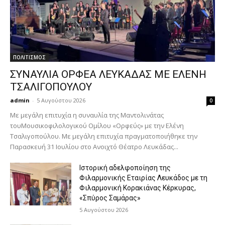
ΠΟΛΙΤΙΣΜΟΣ
ΣΥΝΑΥΛΙΑ ΟΡΦΕΑ ΛΕΥΚΑΔΑΣ ΜΕ ΕΛΕΝΗ
ΤΣΑΛΙΓΟΠΟΥΛΟΥ
admin
-
5 Αυγούστου 2026
0
Με μεγάλη επιτυχία η συναυλία της Μαντολινάτας
τουΜουσικοφιλολογικού Ομίλου «Ορφεύς» με την Ελένη
Τσαλιγοπούλου. Με μεγάλη επιτυχία πραγματοποιήθηκε την
Παρασκευή 31 Ιουλίου στο Ανοιχτό Θέατρο Λευκάδας...
Ιστορική αδελφοποίηση της
Φιλαρμονικής Εταιρίας Λευκάδος με τη
Φιλαρμονική Κορακιάνας Κέρκυρας,
«Σπύρος Σαμάρας»
5 Αυγούστου 2026