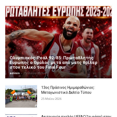
Ολυμπιακός-Ρεάλ 92-85: Πρωταθλητής
Ευρώπης ο Θρύλος μετά από ματς θρίλερ
στον τελικό του Final Four
admin
-
25 Μαΐου 2026
13ος Πράσινος Ημιμαραθώνιος:
Μεταγωνιστικό Δελτίο Τύπου
25 Μαΐου 2026
Λειτουργία σχολής UEFAC(1η φάση) στην