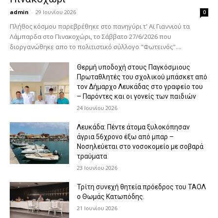
admin
-
29 Ιουνίου 2026
0
Πλήθος κόσμου παρεβρέθηκε στο πανηγύρι τ' Αϊ Γιαννιού τα
Λάμπαρδα στο Πινακοχώρι, το Σάββατο 27/6/2026 που
διοργανώθηκε απο το πολιτιστικό σύλλογο "Φωτεινός"....
Θερμή υποδοχή στους Παγκόσμιους
Πρωταθλητές του σχολικού μπάσκετ από
τον Δήμαρχο Λευκάδας στο γραφείο του
– Παρόντες και οι γονείς των παιδιών
24 Ιουνίου 2026
Λευκάδα: Πέντε άτομα ξυλοκόπησαν
άγρια 56χρονο έξω από μπαρ –
Νοσηλεύεται στο νοσοκομείο με σοβαρά
τραύματα
23 Ιουνίου 2026
Τρίτη συνεχή θητεία πρόεδρος του ΤΑΟΛ
ο Θωμάς Κατωπόδης.
21 Ιουνίου 2026