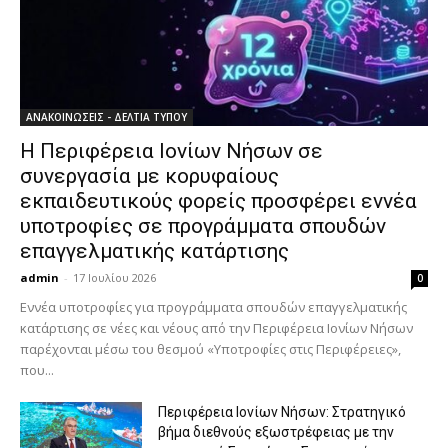
ΑΝΑΚΟΙΝΩΣΕΙΣ - ΔΕΛΤΙΑ ΤΥΠΟΥ
Η Περιφέρεια Ιονίων Νήσων σε
συνεργασία με κορυφαίους
εκπαιδευτικούς φορείς προσφέρει εννέα
υποτροφίες σε προγράμματα σπουδών
επαγγελματικής κατάρτισης
admin
-
17 Ιουλίου 2026
0
Εννέα υποτροφίες για προγράμματα σπουδών επαγγελματικής
κατάρτισης σε νέες και νέους από την Περιφέρεια Ιονίων Νήσων
παρέχονται μέσω του θεσμού «Υποτροφίες στις Περιφέρειες»,
που...
Περιφέρεια Ιονίων Νήσων: Στρατηγικό
βήμα διεθνούς εξωστρέφειας με την