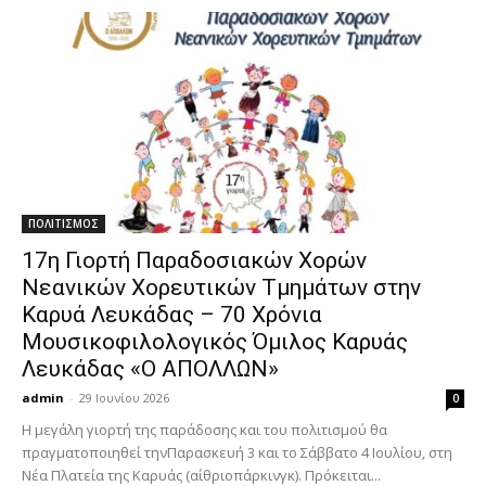
ΠΟΛΙΤΙΣΜΟΣ
17η Γιορτή Παραδοσιακών Χορών
Νεανικών Χορευτικών Τμημάτων στην
Καρυά Λευκάδας – 70 Χρόνια
Μουσικοφιλολογικός Όμιλος Καρυάς
Λευκάδας «Ο ΑΠΟΛΛΩΝ»
admin
-
29 Ιουνίου 2026
0
Η μεγάλη γιορτή της παράδοσης και του πολιτισμού θα
πραγματοποιηθεί τηνΠαρασκευή 3 και το Σάββατο 4 Ιουλίου, στη
Νέα Πλατεία της Καρυάς (αίθριοπάρκινγκ). Πρόκειται...