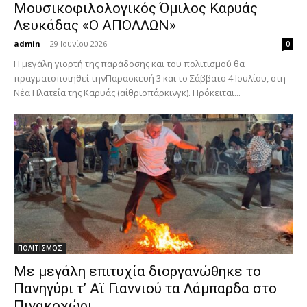
Μουσικοφιλολογικός Όμιλος Καρυάς
Λευκάδας «Ο ΑΠΟΛΛΩΝ»
admin
-
29 Ιουνίου 2026
0
Η μεγάλη γιορτή της παράδοσης και του πολιτισμού θα
πραγματοποιηθεί τηνΠαρασκευή 3 και το Σάββατο 4 Ιουλίου, στη
Νέα Πλατεία της Καρυάς (αίθριοπάρκινγκ). Πρόκειται...
ΠΟΛΙΤΙΣΜΟΣ
Με μεγάλη επιτυχία διοργανώθηκε το
Πανηγύρι τ’ Αϊ Γιαννιού τα Λάμπαρδα στο
Πινακοχώρι