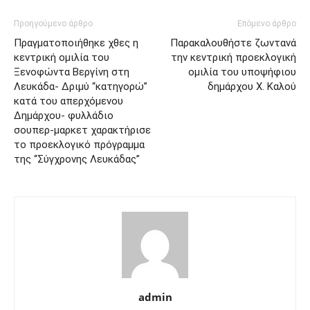
Προηγούμενο άρθρο
Επόμενο άρθρο
Πραγματοποιήθηκε χθες η
Παρακαλουθήστε ζωντανά
κεντρική ομιλία του
την κεντρική προεκλογική
Ξενοφώντα Βεργίνη στη
ομιλία του υποψήφιου
Λευκάδα- Δριμύ “κατηγορώ”
δημάρχου X. Καλού
κατά του απερχόμενου
Δημάρχου- φυλλάδιο
σουπερ-μαρκετ χαρακτήρισε
το προεκλογικό πρόγραμμα
της “Σύγχρονης Λευκάδας”
admin