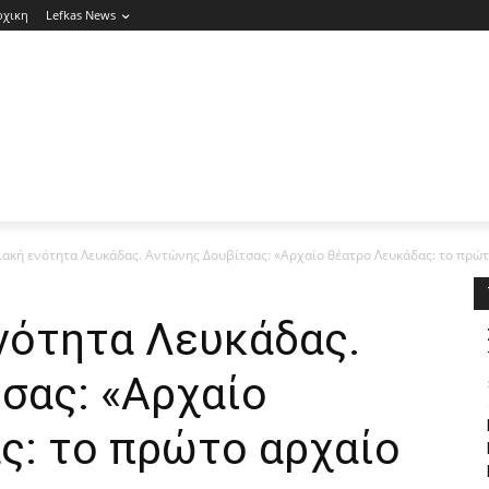
ρχικη
Lefkas News
ακή ενότητα Λευκάδας. Αντώνης Δουβίτσας: «Αρχαίο θέατρο Λευκάδας: το πρώτο
νότητα Λευκάδας.
σας: «Αρχαίο
ς: το πρώτο αρχαίο