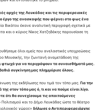
κές αρχές της Λευκάδας και τις περιφερειακές
 το έργο της ανασκαφής που φέρνει στο φως ένα
ία Βικάτου έκανε αναλυτική περιγραφή σχετικά με
τα και ο κύριος Νίκος Χατζηδάκης παρουσίασε τη
ουθήσαμε όλοι εμείς που ανελαστικές υποχρεώσεις
ρο Μουσικής, την ζωντανή αναμετάδοση της
αι φτωχά για να περιγράψουν τα συναισθήματά μας.
ι βαθιά συγκίνηση μας πλημμύρισε όλους.
άνωση της εκδήλωσης που τιμά τον τόπο μας.
Για την
ης στον τόπο μας ό, τι και να πούμε είναι λίγο.
ε ότι θα συνεχίσουμε τις απαιτούμενες
 Πολιτισμού και το Δήμο Λευκάδας ώστε το θέατρο
αιολογικός χώρος»
δήλωσε ο Αντιπεριφερειάρχης