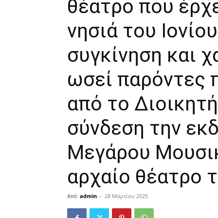
θέατρο που έρχ
νησιά του Ιονίο
συγκίνηση και χ
ωσεί παρόντες
από το Διοικητή
σύνδεση την εκ
Μεγάρου Μουσικ
αρχαίο θέατρο 
Από
admin
-
28 Μαρτίου 2025