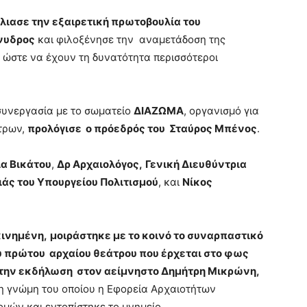
ιασε την εξαιρετική πρωτοβουλία του
νυδρος
και φιλοξένησε την αναμετάδοση της
, ώστε να έχουν τη δυνατότητα περισσότεροι
υνεργασία με το σωματείο
ΔΙΑΖΩΜΑ
, οργανισμό για
τρων,
προλόγισε ο πρόεδρός του Σταύρος Μπένος
.
ία Βικάτου
,
Δρ Αρχαιολόγος,
Γενική Διευθύντρια
ιάς του Υπουργείου Πολιτισμού
, και
Νίκος
κινημένη,
μοιράστηκε με το κοινό το συναρπαστικό
υ πρώτου αρχαίου θεάτρου που έρχεται στο φως
α την εκδήλωση στον αείμνηστο Δημήτρη Μικρώνη,
νη γνώμη του οποίου η Εφορεία Αρχαιοτήτων
μών και εντοπίστηκε το μνημείο.