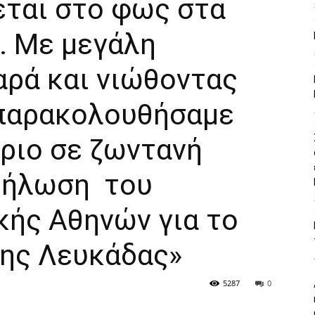
εται στο φως στα
υ. Με μεγάλη
αρά και νιώθοντας
 παρακολουθήσαμε
ριο σε ζωντανή
δήλωση του
ής Αθηνών για το
της Λευκάδας»
5287
0