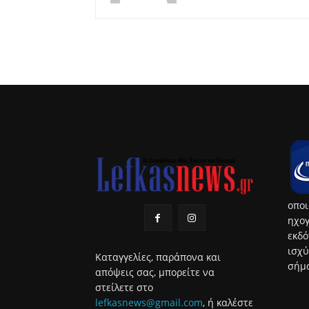
οποι
ηχογ
εκδό
ισχύ
Καταγγελίες, παράπονα και
σήμα
απόψεις σας, μπορείτε να
στείλετε στο
lefkasnews@gmail.com
, ή καλέστε