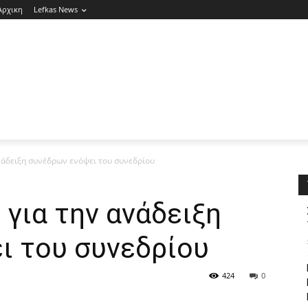
Αρχικη
Lefkas News
νάδειξη συνέδρων ενόψει του συνεδρίου
για την ανάδειξη
ι του συνεδρίου
424
0