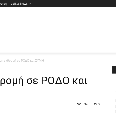
ρχικη
Lefkas News
ερη εκδρομή σε ΡΟΔΟ και ΣΥΜΗ
δρομή σε ΡΟΔΟ και
1869
0