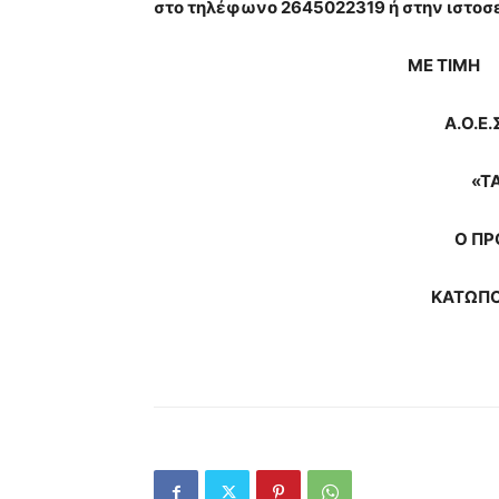
στο τηλέφωνο 2645022319 ή στην ιστοσ
ΜΕ ΤΙΜΗ
Α.Ο.Ε.Σ. ΛΕΥΚ
«ΤΑΟΛ
Ο ΠΡΟΕΔΡ
ΚΑΤΩΠΟΔΗΣ 