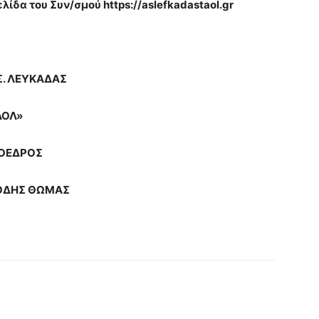
ελίδα του Συν/σμού
https
://
aslefkadastaol
.
gr
ΑΔΑΣ
»
ΟΣ
ΘΩΜΑΣ