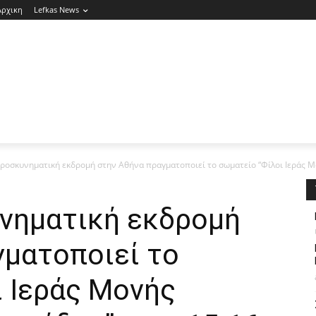
Αρχικη
Lefkas News
ροσκυνηματική εκδρομή στην Αθήνα πραγματοποιεί το σωματείο “Φίλοι Ιεράς 
νηματική εκδρομή
γματοποιεί το
ι Ιεράς Μονής