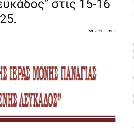
υκάδος” στις 15-16
25.
2075
0