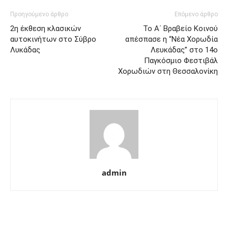
Προηγούμενο άρθρο
Επόμενο άρθρο
2η έκθεση κλασικών
Το Α΄ Βραβείο Κοινού
αυτοκινήτων στο Σύβρο
απέσπασε η “Νέα Χορωδία
Λυκάδας
Λευκάδας” στο 14ο
Παγκόσμιο Φεστιβάλ
Χορωδιών στη Θεσσαλονίκη
admin