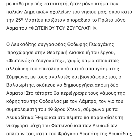
με κάθε μορφής κατακτητή, ήταν μόνο κτήμα των
παλιών Δημοτικών σχολείων του νησιού μας, όπου κατά
η
την 25
Μαρτίου παιζόταν σποραδικά το Πρώτο μόνο
Άσμα του «ΦΩΤΕΙΝΟΥ ΤΟΥ ΖΕΥΓΟΛΑΤΗ».
Ο Λευκαδίτης συγγραφέας Θοδωρής Γεωργάκης
προχώρησε στην Θεατρική Διασκευή του έργου,
«Φωτεινός ο Ζευγολάτης», χωρίς καμία απολύτως
αλλοίωση του επικολυρικού αυτού απαυγάσματος.
Σύμφωνα, με τους αναλυτές και βιογράφους του, ο
Βαλαωρίτης, σκόπευε να δημιουργήσει ακόμη δύο
Άσματα! Στο τέταρτο θα περιέγραφε τους γάμους της
κόρης του της Θοδούλας με τον Λάμπρο, τον γιο του
συμπολεμιστή του Φλώρου Χτενά, σύμφωνα με τα
Λευκαδίτικα Έθιμα και στο πέμπτο θα παρουσίαζε τη
νικηφόρα μάχη του Φωτεινού και των Λευκαδίων
οπλιτών του, κατά του Φράγκου Δεσπότη της Λευκάδας,