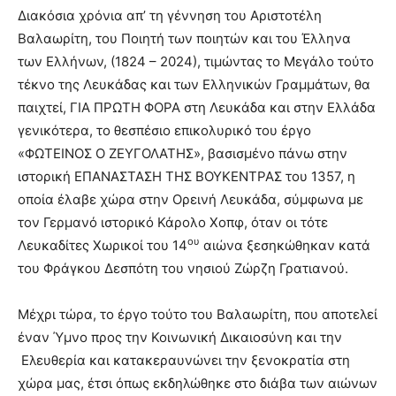
Διακόσια χρόνια απ’ τη γέννηση του Αριστοτέλη
Βαλαωρίτη, του Ποιητή των ποιητών και του Έλληνα
των Ελλήνων, (1824 – 2024), τιμώντας το Μεγάλο τούτο
τέκνο της Λευκάδας και των Ελληνικών Γραμμάτων, θα
παιχτεί, ΓΙΑ ΠΡΩΤΗ ΦΟΡΑ στη Λευκάδα και στην Ελλάδα
γενικότερα, το θεσπέσιο επικολυρικό του έργο
«ΦΩΤΕΙΝΟΣ Ο ΖΕΥΓΟΛΑΤΗΣ», βασισμένο πάνω στην
ιστορική ΕΠΑΝΑΣΤΑΣΗ ΤΗΣ ΒΟΥΚΕΝΤΡΑΣ του 1357, η
οποία έλαβε χώρα στην Ορεινή Λευκάδα, σύμφωνα με
τον Γερμανό ιστορικό Κάρολο Χοπφ, όταν οι τότε
ου
Λευκαδίτες Χωρικοί του 14
αιώνα ξεσηκώθηκαν κατά
του Φράγκου Δεσπότη του νησιού Ζώρζη Γρατιανού.
Μέχρι τώρα, το έργο τούτο του Βαλαωρίτη, που αποτελεί
έναν Ύμνο προς την Κοινωνική Δικαιοσύνη και την
Ελευθερία και κατακεραυνώνει την ξενοκρατία στη
χώρα μας, έτσι όπως εκδηλώθηκε στο διάβα των αιώνων