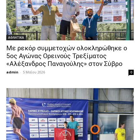
ΑΘΛΗΤΙΚΑ
Με ρεκόρ συμμετοχών ολοκληρώθηκε ο
5ος Αγώνας Ορεινούς Τρεξίματος
«Αλέξανδρος Παναγούλης» στον Σύβρο
admin
-
5 Μαΐου 2026
0