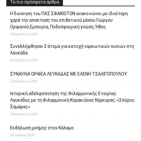
Τα πιο πρόσφατα άρθρα
Η διοίκηση του ΠΑΣ ΣΦΑΚΙΩΤΩΝ ανακοινώνει με ιδιαίτερη
χαρά την απόκτηση του επιθετικού μέσου Γιώργου
Ορφανού.Εμπειρία, Ποδοσφαιρική γνώση, Ήθος
8 Αυγούστου 2026
Συνελλήφθησαν 2 άτομα για κατοχή ναρκωτικών ουσιών στη
Λευκάδα
8 Αυγούστου 2026
ΣΥΝΑΥΛΙΑ ΟΡΦΕΑ ΛΕΥΚΑΔΑΣ ΜΕ ΕΛΕΝΗ ΤΣΑΛΙΓΟΠΟΥΛΟΥ
5 Αυγούστου 2026
Ιστορική αδελφοποίηση της Φιλαρμονικής Εταιρίας
Λευκάδος με τη Φιλαρμονική Κορακιάνας Κέρκυρας, «Σπύρος
Σαμάρας»
5 Αυγούστου 2026
Εκδήλωση μνήμης στον Κάλαμο
30 Ιουλίου 2026