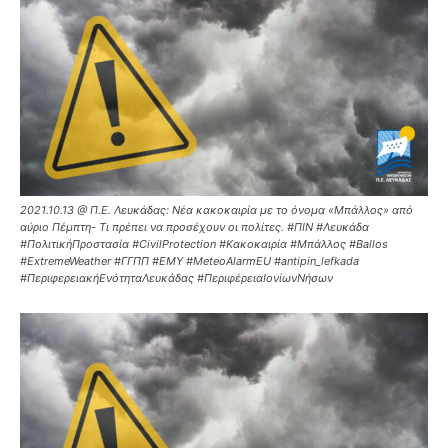
2021.10.13 @ Π.Ε. Λευκάδας: Νέα κακοκαιρία με το όνομα «Μπάλλος» από
αύριο Πέμπτη- Τι πρέπει να προσέχουν οι πολίτες. #ΠΙΝ #Λευκάδα
#ΠολιτικήΠροστασία #CivilProtection #Κακοκαιρία #Μπάλλος #Ballos
#ExtremeWeather #ΓΓΠΠ #ΕΜΥ #MeteoAlarmEU #antipin_lefkada
#ΠεριφερειακήΕνότηταΛευκάδας #ΠεριφέρειαΙονίωνΝήσων