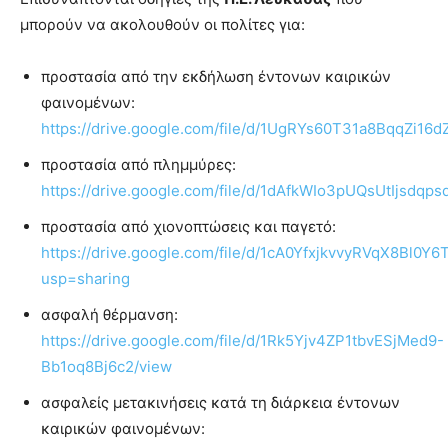
μπορούν να ακολουθούν οι πολίτες για:
προστασία από την εκδήλωση έντονων καιρικών
φαινομένων:
https://drive.google.com/file/d/1UgRYs60T31a8BqqZi16d
προστασία από πλημμύρες:
https://drive.google.com/file/d/1dAfkWIo3pUQsUtIjsdq
προστασία από χιονοπτώσεις και παγετό:
https://drive.google.com/file/d/1cA0YfxjkvvyRVqX8Bl0
usp=sharing
ασφαλή θέρμανση:
https://drive.google.com/file/d/1Rk5Yjv4ZP1tbvESjMed9-
Bb1oq8Bj6c2/view
ασφαλείς μετακινήσεις κατά τη διάρκεια έντονων
καιρικών φαινομένων: