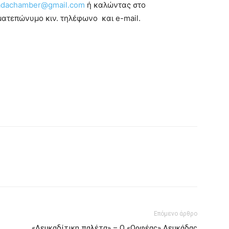
kadachamber@gmail.com
ή καλώντας στο
τεπώνυμο κιν. τηλέφωνο και e-mail.
Επόμενο άρθρο
«Λευκαδίτικη παλέτα» – O «Ορφέας» Λευκάδας