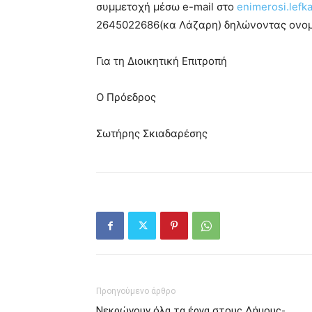
συμμετοχή μέσω e-mail στο
enimerosi.lef
2645022686(κα Λάζαρη) δηλώνοντας ονομα
Για τη Διοικητική Επιτροπή
Ο Πρόεδρος
Σωτήρης Σκιαδαρέσης
Προηγούμενο άρθρο
Νεκρώνουν όλα τα έργα στους Δήμους-