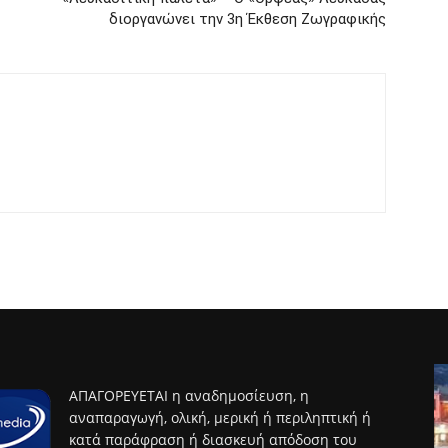
διοργανώνει την 3η Έκθεση Ζωγραφικής
ΑΠΑΓΟΡΕΥΕΤΑΙ η αναδημοσίευση, η
αναπαραγωγή, ολική, μερική ή περιληπτική ή
κατά παράφραση ή διασκευή απόδοση του