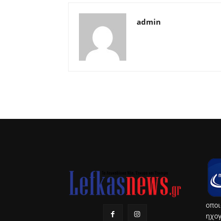
admin
οποι
ηχογ