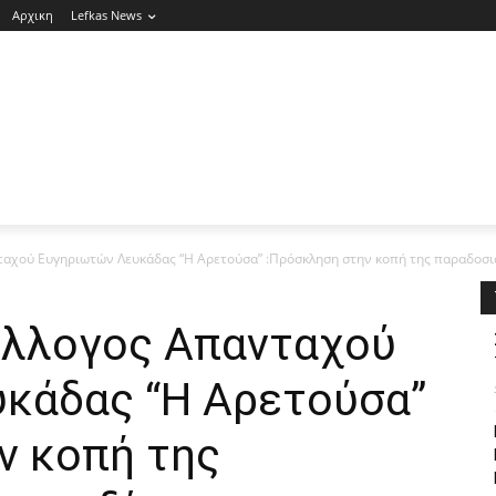
Αρχικη
Lefkas News
ταχού Ευγηριωτών Λευκάδας “Η Αρετούσα” :Πρόσκληση στην κοπή της παραδοσια
ύλλογος Απανταχού
κάδας “Η Αρετούσα”
ν κοπή της