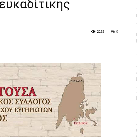
ευκαδίτικης
2253
0