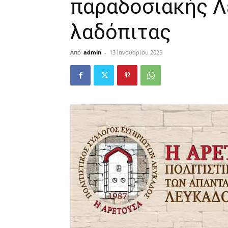
παραδοσιακής Λ
λαδόπιτας
Από
admin
-
13 Ιανουαρίου 2025