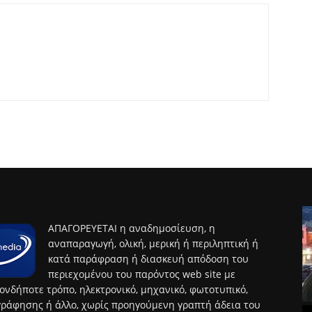
ΑΠΑΓΟΡΕΥΕΤΑΙ η αναδημοσίευση, η
αναπαραγωγή, ολική, μερική ή περιληπτική ή
κατά παράφραση ή διασκευή απόδοση του
περιεχομένου του παρόντος web site με
ονδήποτε τρόπο, ηλεκτρονικό, μηχανικό, φωτοτυπικό,
ράφησης ή άλλο, χωρίς προηγούμενη γραπτή άδεια του