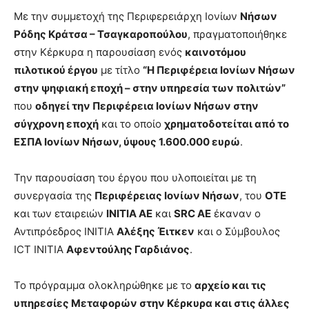
Με την συμμετοχή της Περιφερειάρχη Ιονίων
Νήσων
Ρόδης Κράτσα – Τσαγκαροπούλου
, πραγματοποιήθηκε
στην Κέρκυρα η παρουσίαση ενός
καινοτόμου
πιλοτικού έργου
με τίτλο
“H Περιφέρεια Ιονίων Νήσων
στην ψηφιακή εποχή – στην υπηρεσία των πολιτών”
που
οδηγεί την Περιφέρεια Ιονίων Νήσων στην
σύγχρονη
εποχή
και το οποίο
χρηματοδοτείται από το
ΕΣΠΑ Ιονίων Νήσων, ύψους 1.600.000 ευρώ
.
Την παρουσίαση του έργου που υλοποιείται με τη
συνεργασία της
Περιφέρειας Ιονίων Νήσων
, του
OTE
και των εταιρειών
INITIA AE
και
SRC AE
έκαναν ο
Αντιπρόεδρος INITIA
Αλέξης Έιτκεν
και ο Σύμβουλος
ICT INITIA
Aφεντούλης Γαρδιάνος
.
Το πρόγραμμα ολοκληρώθηκε με το
αρχείο και τις
υπηρεσίες Μεταφορών στην Κέρκυρα και στις άλλες