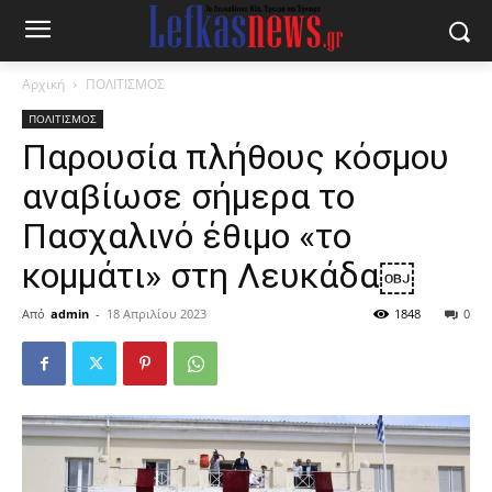
Αρχική
ΠΟΛΙΤΙΣΜΟΣ
ΠΟΛΙΤΙΣΜΟΣ
Παρουσία πλήθους κόσμου
αναβίωσε σήμερα το
Πασχαλινό έθιμο «το
κομμάτι» στη Λευκάδα￼
Από
admin
-
18 Απριλίου 2023
1848
0