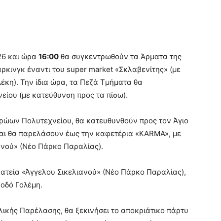
26 και ώρα
16:00
θα συγκεντρωθούν τα Άρματα της
κινγκ έναντι του super market «Σκλαβενίτης» (με
έκη). Την ίδια ώρα, τα Πεζά Τμήματα θα
ίου (με κατεύθυνση προς τα πίσω).
 Ηρώων Πολυτεχνείου, θα κατευθυνθούν προς τον Άγιο
και θα παρελάσουν έως την καφετέρια «KARMA», με
ανού» (Νέο Πάρκο Παραλίας).
ατεία «Άγγελου Σικελιανού» (Νέο Πάρκο Παραλίας),
οδό Γολέμη.
λικής Παρέλασης, θα ξεκινήσει το αποκριάτικο πάρτυ