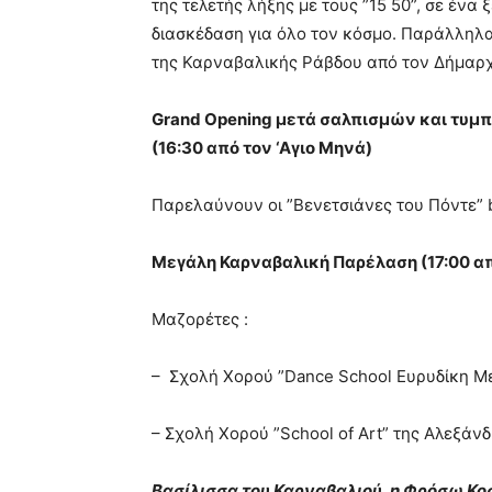
της τελετής λήξης με τους ”15 50”, σε ένα
διασκέδαση για όλο τον κόσμο. Παράλληλα
της Καρναβαλικής Ράβδου από τον Δήμαρχ
Grand
Opening
μετά σαλπισμών και τυμπ
(16:30 από τον ‘Αγιο Μηνά)
Παρελαύνουν οι ”Βενετσιάνες του Πόντε” 
Μεγάλη Καρναβαλική Παρέλαση (17:00 απ
Μαζορέτες :
– Σχολή Χορού ”Dance School Eυρυδίκη Μ
– Σχολή Χορού ”School of Art” της Αλεξά
Βασίλισσα του Καρναβαλιού, η Φρόσω Κ