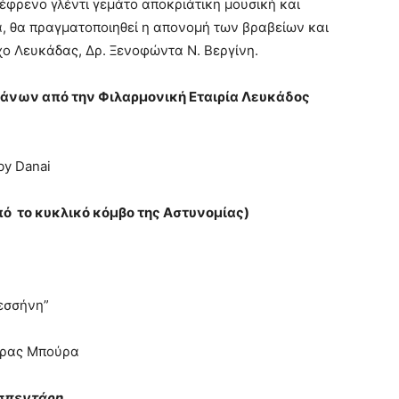
 ξέφρενο γλέντι γεμάτο αποκριάτικη μουσική και
, θα πραγματοποιηθεί η απονομή των βραβείων και
ο Λευκάδας, Δρ. Ξενοφώντα Ν. Βεργίνη.
άνων από την Φιλαρμονική Εταιρία Λευκάδος
by Danai
ό το κυκλικό κόμβο της Αστυνομίας)
εσσήνη”
νδρας Μπούρα
οσπεντάρη