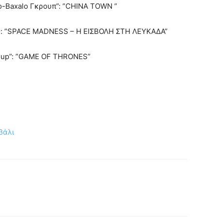
-Baxalo Γκρουπ”: ”CHINA TOWN ”
ς: ”SPACE MADNESS – Η ΕΙΣΒΟΛΗ ΣΤΗ ΛΕΥΚΑΔΑ”
oup”: ”GAME OF THRONES”
βάλι