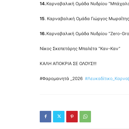
14.
Καρναβαλική Ομάδα Νυδρίου ”Μπάχαλο
15
. Καρναβαλική Ομάδα Γιώργος Μωραΐτη
16.
Καρναβαλική Ομάδα Νυδρίου ”Ζero-Gr
Nίκος Σκεπετάρης Μπαλέτα ”Καν-Καν”
ΚΑΛΗ ΑΠΟΚΡΙΑ ΣΕ ΟΛΟΥΣ!!!
#Φαρομανητά _2026
#Λευκαδίτικο_Καρνα