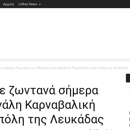
Αρχικη
Lefkas News
 σήμερα Κυριακή την Μεγάλη Καρναβαλική Παρέλαση στην πόλη της Λευκάδας
ε ζωντανά σήμερα
γάλη Καρναβαλική
πόλη της Λευκάδας