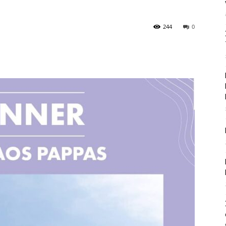
244
0