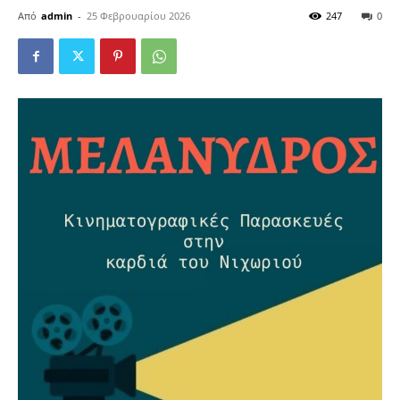
Από
admin
-
25 Φεβρουαρίου 2026
247
0