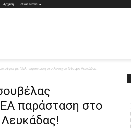
Αρχικη
Lefkas News
ιστρέφει με ΝΕΑ παράσταση στο Ανοιχτό Θέατρο Λευκάδας!
σουβέλας
ΝΕΑ παράσταση στο
 Λευκάδας!