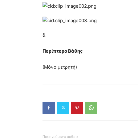
&
Περίπτερο Βάθης
(Μόνο μετρητή)
Προηγούμενο άρθρο