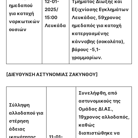
12-01-
Τμήματος Δίωξης και
ημεδαπού
2025/
Εξιχνίασης Εγκλημάτων
για κατοχή
15:00
Λευκάδας, 59χρονος
ναρκωτικών
Λευκάδα
ημεδαπός για κατοχή
ουσιών
κατεργασμένης
κάνναβης (σοκολάτα),
βάρους -5,1-
γραμμαρίων.
[ΔΙΕΥΘΥΝΣΗ ΑΣΤΥΝΟΜΙΑΣ ΖΑΚΥΝΘΟΥ]
Συνελήφθη, από
αστυνομικούς της
Σύλληψη
Ομάδας ΔΙ.ΑΣ.,
αλλοδαπού για
19χρονος αλλοδαπός,
στέρηση
καθώς
άδειας
διαπιστώθηκε να
ικανότητας
11-01-