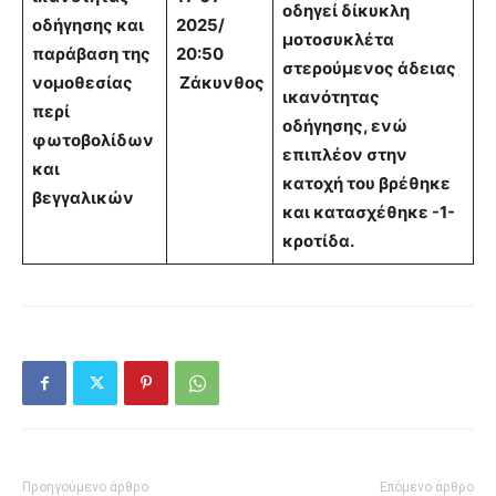
οδηγεί δίκυκλη
οδήγησης και
2025/
μοτοσυκλέτα
παράβαση της
20:50
στερούμενος άδειας
νομοθεσίας
Ζάκυνθος
ικανότητας
περί
οδήγησης, ενώ
φωτοβολίδων
επιπλέον στην
και
κατοχή του βρέθηκε
βεγγαλικών
και κατασχέθηκε -1-
κροτίδα.
Προηγούμενο άρθρο
Επόμενο άρθρο