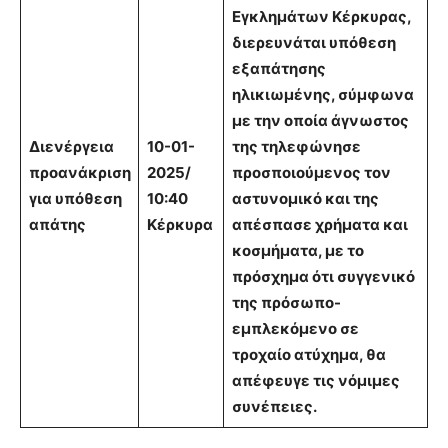
Εγκλημάτων Κέρκυρας,
διερευνάται υπόθεση
εξαπάτησης
ηλικιωμένης, σύμφωνα
με την οποία άγνωστος
Διενέργεια
10-01-
της τηλεφώνησε
προανάκριση
2025/
προσποιούμενος τον
για υπόθεση
10:40
αστυνομικό και της
απάτης
Κέρκυρα
απέσπασε χρήματα και
κοσμήματα, με το
πρόσχημα ότι συγγενικό
της πρόσωπο-
εμπλεκόμενο σε
τροχαίο ατύχημα, θα
απέφευγε τις νόμιμες
συνέπειες.