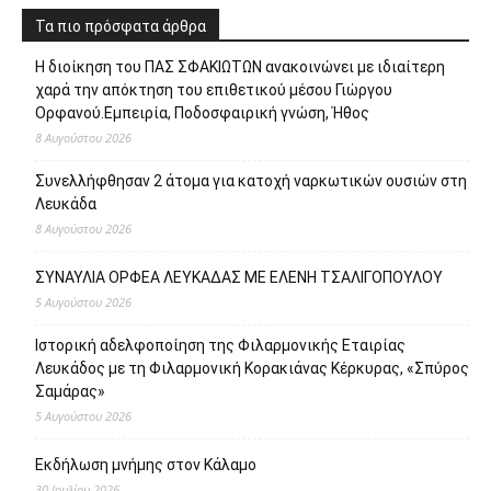
Τα πιο πρόσφατα άρθρα
Η διοίκηση του ΠΑΣ ΣΦΑΚΙΩΤΩΝ ανακοινώνει με ιδιαίτερη
χαρά την απόκτηση του επιθετικού μέσου Γιώργου
Ορφανού.Εμπειρία, Ποδοσφαιρική γνώση, Ήθος
8 Αυγούστου 2026
Συνελλήφθησαν 2 άτομα για κατοχή ναρκωτικών ουσιών στη
Λευκάδα
8 Αυγούστου 2026
ΣΥΝΑΥΛΙΑ ΟΡΦΕΑ ΛΕΥΚΑΔΑΣ ΜΕ ΕΛΕΝΗ ΤΣΑΛΙΓΟΠΟΥΛΟΥ
5 Αυγούστου 2026
Ιστορική αδελφοποίηση της Φιλαρμονικής Εταιρίας
Λευκάδος με τη Φιλαρμονική Κορακιάνας Κέρκυρας, «Σπύρος
Σαμάρας»
5 Αυγούστου 2026
Εκδήλωση μνήμης στον Κάλαμο
30 Ιουλίου 2026