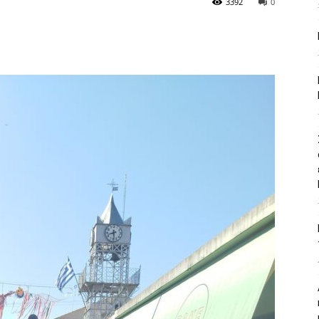
3392
0