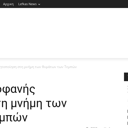
Αρχικη
Lefkas News
ητοποίηση στη μνήμη των θυμάτων των Τεμπών
οφανής
τη μνήμη των
εμπών