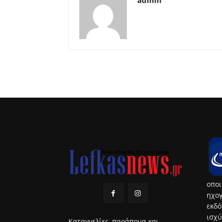
admin
οποι
ηχογ
εκδό
ισχύ
Καταγγελίες, παράπονα και