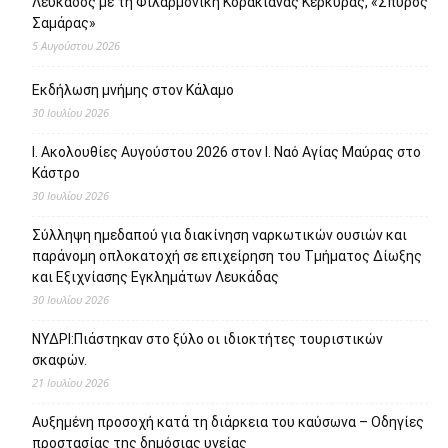
Λευκάδος με τη Φιλαρμονική Κορακιάνας Κέρκυρας, «Σπύρος
Σαμάρας»
5 Αυγούστου 2026
Εκδήλωση μνήμης στον Κάλαμο
30 Ιουλίου 2026
Ι. Ακολουθίες Αυγούστου 2026 στον Ι. Ναό Αγίας Μαύρας στο
Κάστρο
30 Ιουλίου 2026
Σύλληψη ημεδαπού για διακίνηση ναρκωτικών ουσιών και
παράνομη οπλοκατοχή σε επιχείρηση του Τμήματος Δίωξης
και Εξιχνίασης Εγκλημάτων Λευκάδας
30 Ιουλίου 2026
ΝΥΔΡΙ:Πιάστηκαν στο ξύλο οι ιδιοκτήτες τουριστικών
σκαφών.
21 Ιουλίου 2026
Αυξημένη προσοχή κατά τη διάρκεια του καύσωνα – Οδηγίες
προστασίας της δημόσιας υγείας