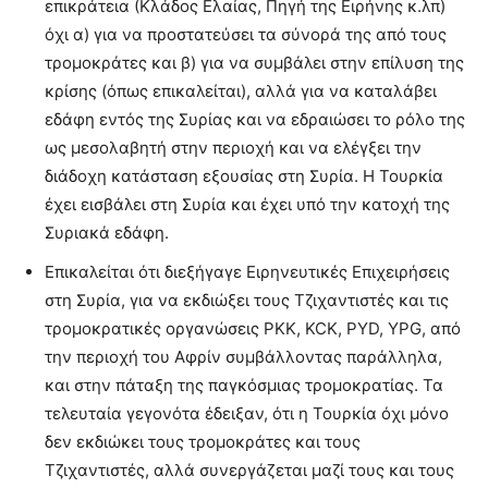
επικράτεια (Κλάδος Ελαίας, Πηγή της Ειρήνης κ.λπ)
όχι α) για να προστατεύσει τα σύνορά της από τους
τρομοκράτες και β) για να συμβάλει στην επίλυση της
κρίσης (όπως επικαλείται), αλλά για να καταλάβει
εδάφη εντός της Συρίας και να εδραιώσει το ρόλο της
ως μεσολαβητή στην περιοχή και να ελέγξει την
διάδοχη κατάσταση εξουσίας στη Συρία. Η Τουρκία
έχει εισβάλει στη Συρία και έχει υπό την κατοχή της
Συριακά εδάφη.
Επικαλείται ότι διεξήγαγε Ειρηνευτικές Επιχειρήσεις
στη Συρία, για να εκδιώξει τους Τζιχαντιστές και τις
τρομοκρατικές οργανώσεις ΡΚΚ, KCK, PYD, YPG, από
την περιοχή του Αφρίν συμβάλλοντας παράλληλα,
και στην πάταξη της παγκόσμιας τρομοκρατίας. Τα
τελευταία γεγονότα έδειξαν, ότι η Τουρκία όχι μόνο
δεν εκδιώκει τους τρομοκράτες και τους
Τζιχαντιστές, αλλά συνεργάζεται μαζί τους και τους