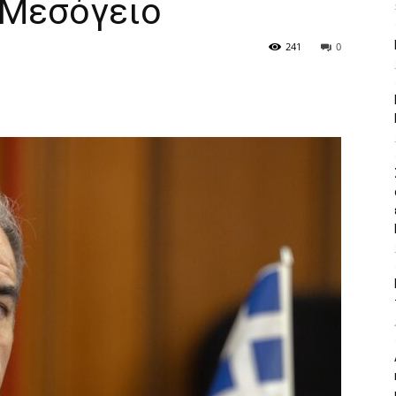
 Μεσόγειο
241
0