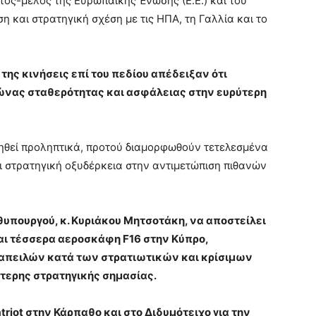
ος-μέλος της Ευρωπαϊκής Ένωσης (Ε.Ε.) και του
 και στρατηγική σχέση με τις ΗΠΑ, τη Γαλλία και το
 της κινήσεις επί του πεδίου απέδειξαν ότι
λώνας σταθερότητας και ασφάλειας στην ευρύτερη
ινηθεί προληπτικά, προτού διαμορφωθούν τετελεσμένα
ι στρατηγική οξυδέρκεια στην αντιμετώπιση πιθανών
υπουργού, κ. Κυριάκου Μητσοτάκη, να αποστείλει
αι τέσσερα αεροσκάφη F16 στην Κύπρο,
απειλών κατά των στρατιωτικών και κρίσιμων
ίτερης στρατηγικής σημασίας.
riot στην Κάρπαθο και στο Διδυμότειχο για την