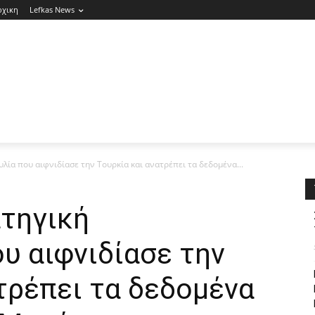
ρχικη
Lefkas News
λία που αιφνιδίασε την Τουρκία και ανατρέπει τα δεδομένα...
ατηγική
υ αιφνιδίασε την
τρέπει τα δεδομένα