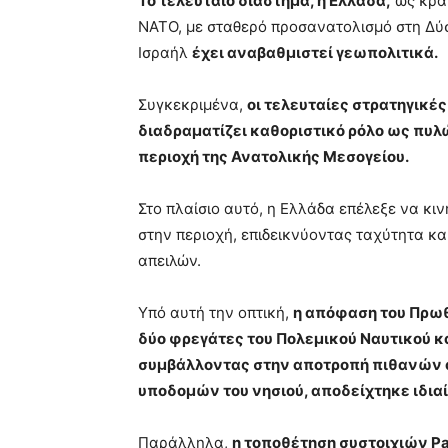
Το τελευταίο διάστημα, η Ελλάδα,
ως κράτ
ΝΑΤΟ, με σταθερό προσανατολισμό στη Δύση
Ισραήλ
έχει αναβαθμιστεί γεωπολιτικά.
Συγκεκριμένα,
οι τελευταίες στρατηγικές
διαδραματίζει καθοριστικό ρόλο ως πυ
περιοχή της Ανατολικής Μεσογείου.
Στο πλαίσιο αυτό, η Ελλάδα επέλεξε να κ
στην περιοχή, επιδεικνύοντας ταχύτητα κα
απειλών.
Υπό αυτή την οπτική,
η απόφαση του Πρωθ
δύο φρεγάτες του Πολεμικού Ναυτικού κ
συμβάλλοντας στην αποτροπή πιθανών 
υποδομών του νησιού, αποδείχτηκε ιδια
Παράλληλα,
η τοποθέτηση συστοιχιών Pat