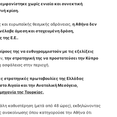
ρά εμφανίστηκε χωρίς ενιαία και συνεκτική
θνή κρίση.
 και ευρωπαϊκής θεσμικής αδράνειας,
η Αθήνα δεν
ανέλαβε άμεση και στοχευμένη δράση,
της Ε.Ε..
ίρους της να ευθυγραμμιστούν με τις εξελίξεις
ων,
την στρατηγική της να προστατεύσει την Κύπρο
η ασφάλειας στην περιοχή.
ες στρατηγικές πρωτοβουλίες της Ελλάδας
το Αιγαίο και την Ανατολική Μεσόγειο,
μηχανία της Τουρκίας.
γάλη καθυστέρηση (μετά από 48 ώρες), εκδηλώνοντας
ας ανακοίνωσης όπου κατηγορούσε την Αθήνα ότι