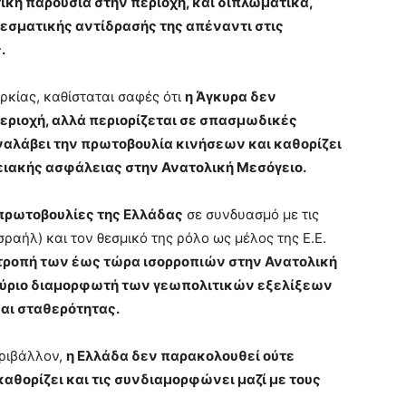
ική παρουσία στην περιοχή, και διπλωματικά,
εσματικής αντίδρασής της απέναντι στις
.
κίας, καθίσταται σαφές ότι
η Άγκυρα δεν
περιοχή, αλλά περιορίζεται σε σπασμωδικές
ναλάβει την πρωτοβουλία κινήσεων και καθορίζει
ερειακής ασφάλειας στην Ανατολική Μεσόγειο.
πρωτοβουλίες της Ελλάδας
σε συνδυασμό με τις
σραήλ) και τον θεσμικό της ρόλο ως μέλος της Ε.Ε.
ατροπή των έως τώρα ισορροπιών στην Ανατολική
κύριο διαμορφωτή των γεωπολιτικών εξελίξεων
αι σταθερότητας.
εριβάλλον,
η Ελλάδα δεν παρακολουθεί ούτε
 καθορίζει και τις συνδιαμορφώνει μαζί με τους