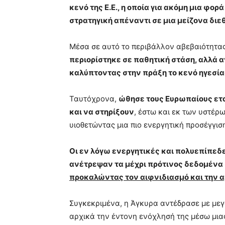
κενό της Ε.Ε., η οποία για ακόμη μια φο
στρατηγική απέναντι σε μια μείζονα διε
Μέσα σε αυτό το περιβάλλον αβεβαιότητας
περιορίστηκε σε παθητική στάση, αλλά 
καλύπτοντας στην πράξη το κενό ηγεσίας 
Ταυτόχρονα,
ώθησε τους Ευρωπαίους ετα
και να στηρίξουν
, έστω και εκ των υστέρ
υιοθετώντας μια πιο ενεργητική προσέγγισ
Οι εν λόγω ενεργητικές και πολυεπίπεδ
ανέτρεψαν τα μέχρι πρότινος δεδομένα σ
προκαλώντας τον αιφνιδιασμό και την α
Συγκεκριμένα, η Άγκυρα αντέδρασε με με
αρχικά την έντονη ενόχλησή της μέσω μι