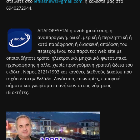
στείλετε στο
lefkasnews@gmail.com
, ή καλέστε μας στο
6940272944.
ΑΠΑΓΟΡΕΥΕΤΑΙ η αναδημοσίευση, η
αναπαραγωγή, ολική, μερική ή περιληπτική ή
κατά παράφραση ή διασκευή απόδοση του
περιεχομένου του παρόντος web site με
οποιονδήποτε τρόπο, ηλεκτρονικό, μηχανικό, φωτοτυπικό,
ηχογράφησης ή άλλο, χωρίς προηγούμενη γραπτή άδεια του
εκδότη. Νόμος 2121/1993 και κανόνες Διεθνούς Δικαίου που
ισχύουν στην Ελλάδα. Λογότυπα, επωνυμίες, εμπορικά
σήματα και γνωρίσματα ανήκουν στους νόμιμους
ιδιοκτήτες.