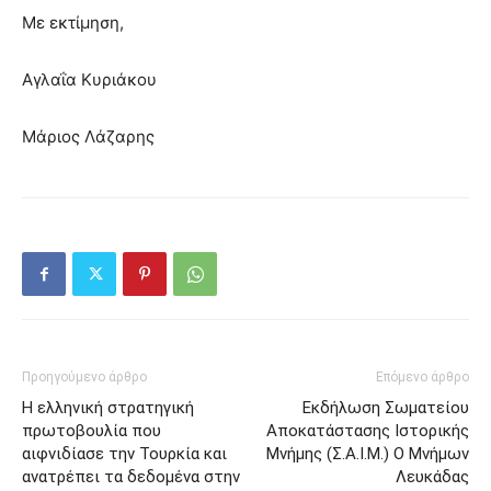
Με εκτίμηση,
Αγλαΐα Κυριάκου
Μάριος Λάζαρης
Προηγούμενο άρθρο
Επόμενο άρθρο
Η ελληνική στρατηγική
Εκδήλωση Σωματείου
πρωτοβουλία που
Αποκατάστασης Ιστορικής
αιφνιδίασε την Τουρκία και
Μνήμης (Σ.Α.Ι.Μ.) Ο Μνήμων
ανατρέπει τα δεδομένα στην
Λευκάδας