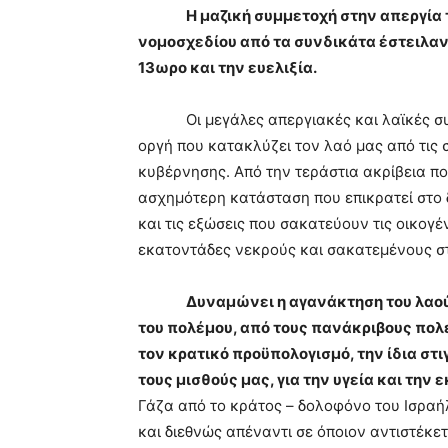
Η μαζική συμμετοχή στην απεργία 
νομοσχεδίου από τα συνδικάτα έστειλαν 
13ωρο και την ευελιξία.
Οι μεγάλες απεργιακές και λαϊκές συγκ
οργή που κατακλύζει τον λαό μας από τις 
κυβέρνησης. Από την τεράστια ακρίβεια πο
ασχημότερη κατάσταση που επικρατεί στο 
και τις εξώσεις που σακατεύουν τις οικογέ
εκατοντάδες νεκρούς και σακατεμένους σ
Δυναμώνει η αγανάκτηση του λαού
του πολέμου, από τους πανάκριβους πο
τον κρατικό προϋπολογισμό, την ίδια στι
τους μισθούς μας, για την υγεία και την 
Γάζα από το κράτος – δολοφόνο του Ισραή
και διεθνώς απέναντι σε όποιον αντιστέκ