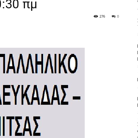
:30 πμ
276
0