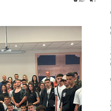
3927
0