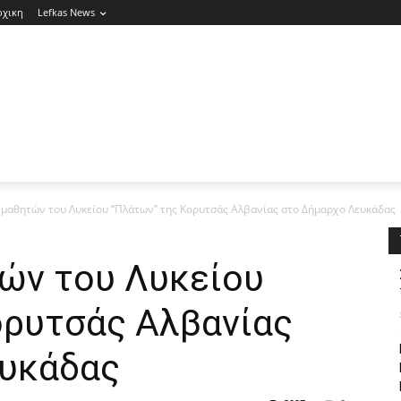
ρχικη
Lefkas News
 μαθητών του Λυκείου “Πλάτων” της Κορυτσάς Αλβανίας στο Δήμαρχο Λευκάδας
ών του Λυκείου
ορυτσάς Αλβανίας
ευκάδας