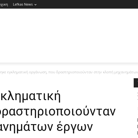
ρχικη
Lefkas News
ηκε εγκληματική οργάνωση, που δραστηριοποιούνταν στην κλοπή μηχανημάτων
κληματική
δραστηριοποιούνταν
ανημάτων έργων