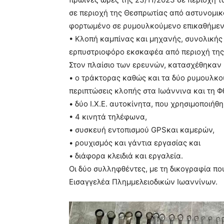
σε περιοχή της Θεσπρωτίας από αστυνομικ
φορτωμένο σε ρυμουλκούμενο επικαθήμενο
• Κλοπή καμπίνας και μηχανής, συνολική
ερπυστριοφόρο εκσκαφέα από περιοχή της
Στον πλαίσιο των ερευνών, κατασχέθηκαν
• ο τράκτορας καθώς και τα δύο ρυμουλκο
περιπτώσεις κλοπής στα Ιωάννινα και τη Φ
• δύο Ι.Χ.Ε. αυτοκίνητα, που χρησιμοποιή
• 4 κινητά τηλέφωνα,
• συσκευή εντοπισμού GPSκαι καμερών,
• ρουχισμός και γάντια εργασίας και
• διάφορα κλειδιά και εργαλεία.
Οι δύο συλληφθέντες, με τη δικογραφία πο
Εισαγγελέα Πλημμελειοδικών Ιωαννίνων.