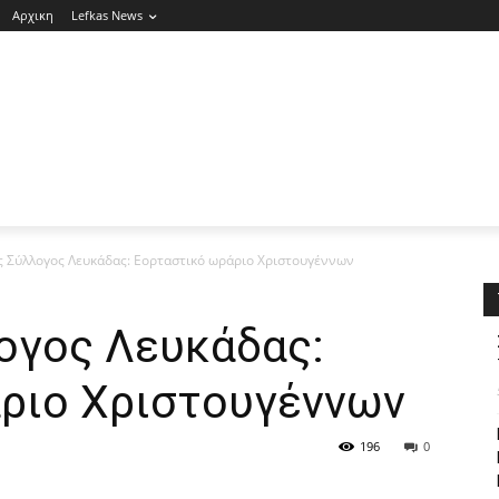
Αρχικη
Lefkas News
ς Σύλλογος Λευκάδας: Εορταστικό ωράριο Χριστουγέννων
ογος Λευκάδας:
ριο Χριστουγέννων
196
0