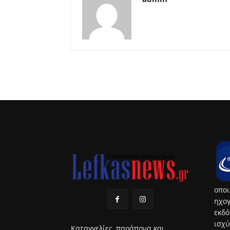
οποι
ηχογ
εκδό
ισχύ
Καταγγελίες, παράπονα και