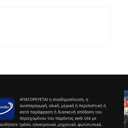
ΑΠΑΓΟΡΕΥΕΤΑΙ η αναδημοσίευση, η
αναπαραγωγή, ολική, μερική ή περιληπτική ή
κατά παράφραση ή διασκευή απόδοση του
περιεχομένου του παρόντος web site με
ονδήποτε τρόπο, ηλεκτρονικό, μηχανικό, φωτοτυπικό,