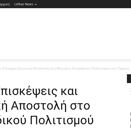
Αρχικη
Lefkas News
αι Επίσημη Ιαπωνική Αποστολή στο Μουσείο Λευκαδικού Πολιτισμού του Ορφέα
πισκέψεις και
κή Αποστολή στο
ικού Πολιτισμού