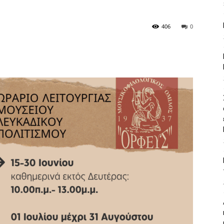
406
0