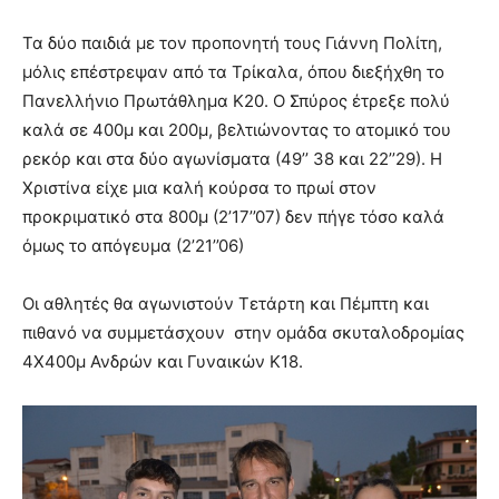
Τα δύο παιδιά με τον προπονητή τους Γιάννη Πολίτη,
μόλις επέστρεψαν από τα Τρίκαλα, όπου διεξήχθη το
Πανελλήνιο Πρωτάθλημα Κ20. Ο Σπύρος έτρεξε πολύ
καλά σε 400μ και 200μ, βελτιώνοντας το ατομικό του
ρεκόρ και στα δύο αγωνίσματα (49’’ 38 και 22’’29). Η
Χριστίνα είχε μια καλή κούρσα το πρωί στον
προκριματικό στα 800μ (2’17’’07) δεν πήγε τόσο καλά
όμως το απόγευμα (2’21’’06)
Οι αθλητές θα αγωνιστούν Τετάρτη και Πέμπτη και
πιθανό να συμμετάσχουν στην ομάδα σκυταλοδρομίας
4Χ400μ Ανδρών και Γυναικών Κ18.