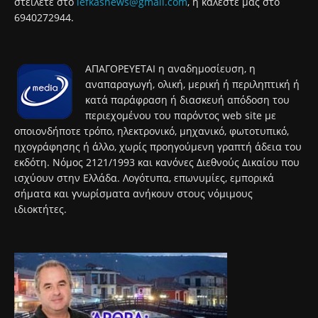
στείλετε στο
lefkasnews@gmail.com
, ή καλέστε μας στο
6940272944.
ΑΠΑΓΟΡΕΥΕΤΑΙ η αναδημοσίευση, η
αναπαραγωγή, ολική, μερική ή περιληπτική ή
κατά παράφραση ή διασκευή απόδοση του
περιεχομένου του παρόντος web site με
οποιονδήποτε τρόπο, ηλεκτρονικό, μηχανικό, φωτοτυπικό,
ηχογράφησης ή άλλο, χωρίς προηγούμενη γραπτή άδεια του
εκδότη. Νόμος 2121/1993 και κανόνες Διεθνούς Δικαίου που
ισχύουν στην Ελλάδα. Λογότυπα, επωνυμίες, εμπορικά
σήματα και γνωρίσματα ανήκουν στους νόμιμους
ιδιοκτήτες.