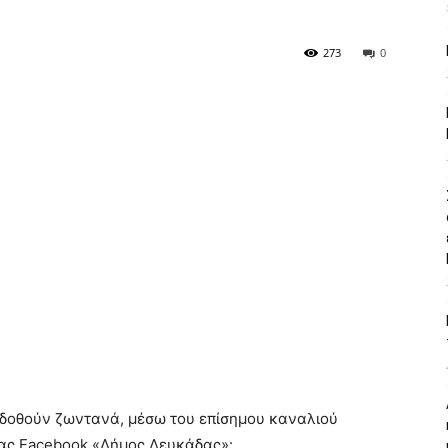
273
0
αδοθούν ζωντανά, μέσω του επίσημου καναλιού
δας Facebook «Δήμος Λευκάδας»: