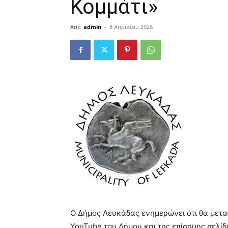
Κομμάτι»
Από
admin
-
8 Απριλίου 2026
Ο Δήμος Λευκάδας ενημερώνει ότι θα μετ
YouTube του Δήμου και της επίσημης σελί