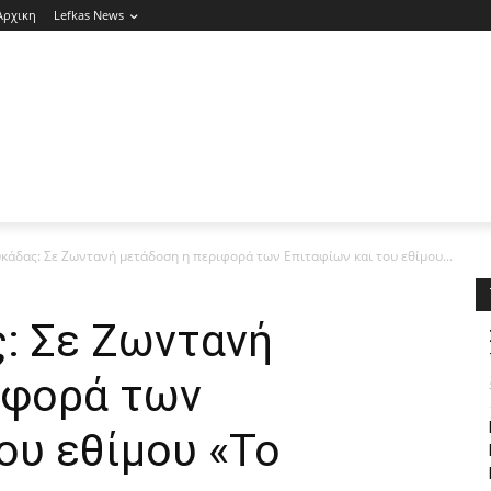
Αρχικη
Lefkas News
κάδας: Σε Ζωντανή μετάδοση η περιφορά των Επιταφίων και του εθίμου...
: Σε Ζωντανή
ιφορά των
ου εθίμου «Το