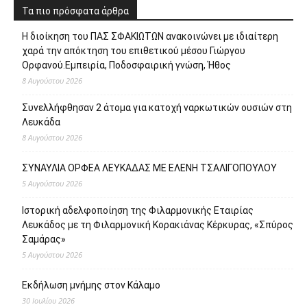
Τα πιο πρόσφατα άρθρα
Η διοίκηση του ΠΑΣ ΣΦΑΚΙΩΤΩΝ ανακοινώνει με ιδιαίτερη
χαρά την απόκτηση του επιθετικού μέσου Γιώργου
Ορφανού.Εμπειρία, Ποδοσφαιρική γνώση, Ήθος
8 Αυγούστου 2026
Συνελλήφθησαν 2 άτομα για κατοχή ναρκωτικών ουσιών στη
Λευκάδα
8 Αυγούστου 2026
ΣΥΝΑΥΛΙΑ ΟΡΦΕΑ ΛΕΥΚΑΔΑΣ ΜΕ ΕΛΕΝΗ ΤΣΑΛΙΓΟΠΟΥΛΟΥ
5 Αυγούστου 2026
Ιστορική αδελφοποίηση της Φιλαρμονικής Εταιρίας
Λευκάδος με τη Φιλαρμονική Κορακιάνας Κέρκυρας, «Σπύρος
Σαμάρας»
5 Αυγούστου 2026
Εκδήλωση μνήμης στον Κάλαμο
30 Ιουλίου 2026