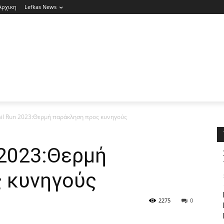
Αρχικη
Lefkas News
ail Run 2023:Θερμή παράκληση προς κυνηγούς
 2023:Θερμή
 κυνηγούς
2275
0