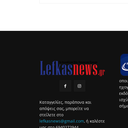
οποι
ηχογ
εκδό
ισχύ
Καταγγελίες, παράπονα και
σήμα
απόψεις σας, μπορείτε να
στείλετε στο
lefkasnews@gmail.com
, ή καλέστε
μας στο 6940272944.