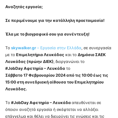
Αναζητάς εργασία;
Σε περιμένουμε για την κατάλληλη προετοιμασία!
Έλα με το βιογραφικό σου για συνέντευξη!
To
skywalker
.
gr
– Εργασία στην Ελλάδα
, σε συνεργασία
με το
Επιμελητήριο Λευκάδας
και το
Δημόσιο ΣΑΕΚ
Λευκάδας (πρώην ΔΙΕΚ)
, διοργανώνει το
#
JobDay
Αφετηρία – Λευκάδα
το
Σάββατο
17
Φεβρουαρίου 2024
από τις
10:00 έως τις
15:00
στη συνεδριακή αίθουσα του Επιμελητηρίου
Λευκάδας.
Το
#
JobDay
Αφετηρία – Λευκάδα
απευθύνεται σε
όποιον αναζητά εργασία ή σκέφτεται να αλλάξει
επάγγελμα και θέλει να διευρύνει τις γνώσεις και τις