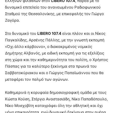
Ελλήνων φιλάθλων στον
LIBERO 107.4
, παρέα με το
δυναμικό επιτελείο του ανανεωμένου Ραδιοφωνικού
Σταθμού της Θεσσαλονίκης, με επικεφαλής τον Γιώργο
Ζαγόρα.
Στο δυναμικό του
LIBERO 107.4
είναι πλέον και οι Νίκος
Παγκαλίδης, Αρσένης Πάλλης, με την γνωστή εκπομπή
«Όχι άλλο κάρβουνο», ο διακεκριμένος νομικός
Δημήτρης Αλβανός, με ειδική εκπομπή για τις εξελίξεις
στη χώρα και την καθημερινότητα του πολίτη, ο Χρήστος
Πάσπας για το καλύτερο ξεκίνημα στα πρωινά του
Σαββατοκύριακου και ο Γιώργος Παπαϊωάννου που θα
μεταφέρει τον παλμό των αγώνων.
Καθημερινά η κορυφαία δημοσιογραφική ομάδα με τους
Κώστα Κούση, Στέργιο Αναστασιάδη, Νίκο Παπαδόπουλο,
Νίκο Μοσχοβίτη καταγράφει όλη την αθλητική και όχι
μόνο επικαιρότητα, ενώ δυναμικό ξεκίνημα στην ημέρα