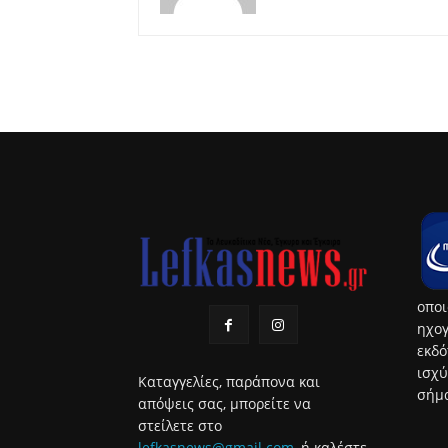
οποι
ηχογ
εκδό
ισχύ
Καταγγελίες, παράπονα και
σήμα
απόψεις σας, μπορείτε να
στείλετε στο
lefkasnews@gmail.com
, ή καλέστε