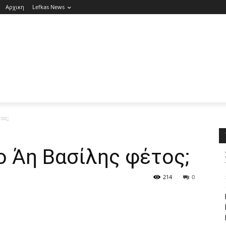
Αρχικη
Lefkas News
τος;
 ο Άη Βασίλης φέτος;
214
0