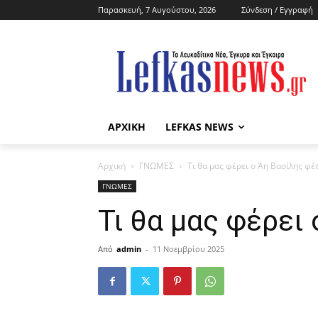
Παρασκευή, 7 Αυγούστου, 2026
Σύνδεση / Εγγραφή
ΑΡΧΙΚΗ
LEFKAS NEWS
Αρχική
ΓΝΩΜΕΣ
Τι θα μας φέρει ο Άη Βασίλης φέ
ΓΝΩΜΕΣ
Τι θα μας φέρει
Από
admin
-
11 Νοεμβρίου 2025