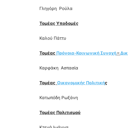
Γληγόρη Ρούλα
Τομέας Υποδομές
Καλού Πάττυ
Τομέας
Πρόνοια-Κοινωνική Συνοχή
–
Δι
Καρφάκη Ασπασία
Τομέας
Οικονομικής Πολιτική
ς
Κατωπόδη Ρωξάνη
Τομέας Πολιτισμού
Κτενά Ιωάννα