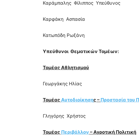
Καράμπαλης Φίλιππος Υπεύθυνος
Καρφάκη Ασπασία
Κατωπόδη Ρωξάνη
Υπεύθυνοι Θεματικών Τομέων:
Τομέας Αθλητισμού
Γεωργάκης Ηλίας
Τομέας
Αυτοδιοίκηση
ς –
Προστασία του Π
Γληγόρης Χρήστος
Τομέας
Περιβάλλον
– Αγροτική Πολιτική