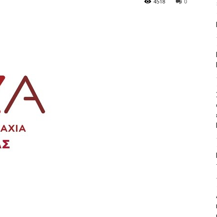
4518
0