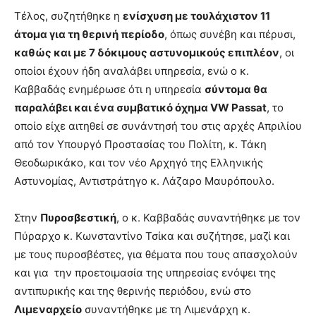
Τέλος, συζητήθηκε η
ενίσχυση με τουλάχιστον 11
άτομα για τη θερινή περίοδο
, όπως συνέβη και πέρυσι,
καθώς και με 7 δόκιμους αστυνομικούς επιπλέον
, οι
οποίοι έχουν ήδη αναλάβει υπηρεσία, ενώ ο κ.
Καββαδάς ενημέρωσε ότι η υπηρεσία
σύντομα θα
παραλάβει και ένα συμβατικό όχημα
VW
Passat
, το
οποίο είχε αιτηθεί σε συνάντησή του στις αρχές Απριλίου
από τον Υπουργό Προστασίας του Πολίτη, κ. Τάκη
Θεοδωρικάκο, και τον νέο Αρχηγό της Ελληνικής
Αστυνομίας, Αντιστράτηγο κ. Λάζαρο Μαυρόπουλο.
Στην
Πυροσβεστική
, ο κ. Καββαδάς συναντήθηκε με τον
Πύραρχο κ. Κωνσταντίνο Τσίκα και συζήτησε, μαζί και
με τους πυροσβέστες, για θέματα που τους απασχολούν
και για την προετοιμασία της υπηρεσίας ενόψει της
αντιπυρικής και της θερινής περιόδου, ενώ στο
Λιμεναρχείο
συναντήθηκε με τη Λιμενάρχη κ.