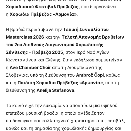
Χορωδιακού Φεστιβάλ Πρέβεζας
, που διοργανώνει
η
Χορωδία Πρέβεζας «Αρμονία»
.
Η βραδιά περιλάμβανε την
Τελική Συναυλία του
Masterclass 2026
και την
Τελετή Απονομής Βραβείων
του 2ου Διεθνούς Διαγωνισμού Χορωδιακής
Σύνθεσης – Πρέβεζα 2025
, στον Ιερό Ναό Αγίων
Κωνσταντίνου και Ελένης. Στην εκδήλωση συμμετείχαν
η
Ave Chamber Choir
από τη Λιουμπλιάνα της
Σλοβενίας, υπό τη διεύθυνση του
Ambrož Čopi
, καθώς
και η
Παιδική Χορωδία Πρέβεζας «Αρμονία»
, υπό τη
διεύθυνση της
Anelija Stefanova
.
Το κοινό είχε την ευκαιρία να απολαύσει μια υψηλού
επιπέδου μουσική βραδιά, η οποία ανέδειξε τον
παιδαγωγικό και καλλιτεχνικό χαρακτήρα του φεστιβάλ,
καθώς και τη σημασία της χορωδιακής δημιουργίας και