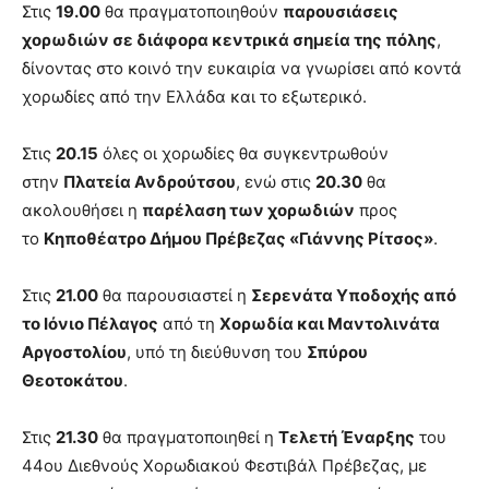
Στις
19.00
θα πραγματοποιηθούν
παρουσιάσεις
χορωδιών σε διάφορα κεντρικά σημεία της πόλης
,
δίνοντας στο κοινό την ευκαιρία να γνωρίσει από κοντά
χορωδίες από την Ελλάδα και το εξωτερικό.
Στις
20.15
όλες οι χορωδίες θα συγκεντρωθούν
στην
Πλατεία Ανδρούτσου
, ενώ στις
20.30
θα
ακολουθήσει η
παρέλαση των χορωδιών
προς
το
Κηποθέατρο Δήμου Πρέβεζας «Γιάννης Ρίτσος»
.
Στις
21.00
θα παρουσιαστεί η
Σερενάτα Υποδοχής από
το Ιόνιο Πέλαγος
από τη
Χορωδία και Μαντολινάτα
Αργοστολίου
, υπό τη διεύθυνση του
Σπύρου
Θεοτοκάτου
.
Στις
21.30
θα πραγματοποιηθεί η
Τελετή Έναρξης
του
44ου Διεθνούς Χορωδιακού Φεστιβάλ Πρέβεζας, με