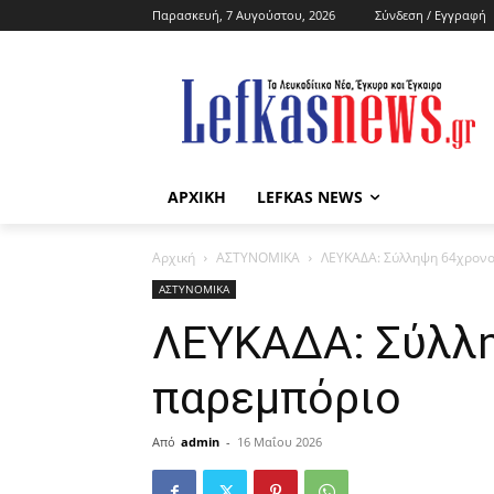
Παρασκευή, 7 Αυγούστου, 2026
Σύνδεση / Εγγραφή
ΑΡΧΙΚΗ
LEFKAS NEWS
Αρχική
ΑΣΤΥΝΟΜΙΚΑ
ΛΕΥΚΑΔΑ: Σύλληψη 64χρονο
ΑΣΤΥΝΟΜΙΚΑ
ΛΕΥΚΑΔΑ: Σύλλη
παρεμπόριο
Από
admin
-
16 Μαΐου 2026