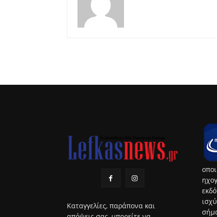
οποι
ηχογ
εκδό
ισχύ
Καταγγελίες, παράπονα και
σήμα
απόψεις σας, μπορείτε να