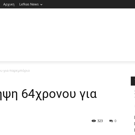
Αρχικη
Lefkas News
υ για παρεμπόριο
ψη 64χρονου για
323
0