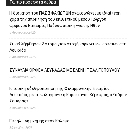
Τα πιο πρόσφατα άρθρα
Η διοίκηση του ΠΑΣ ΣΦΑΚΙΩΤΩΝ ανακοινώνει με ιδιαίτερη
χαρά την απόκτηση του επιθετικού μέσου Γιώργου
Ορφανού.Εμπειρία, Ποδοσφαιρική γνώση, Ήθος
8 Αυγούστου 2026
Συνελλήφθησαν 2 άτομα για κατοχή ναρκωτικών ουσιών στη
Λευκάδα
8 Αυγούστου 2026
ΣΥΝΑΥΛΙΑ ΟΡΦΕΑ ΛΕΥΚΑΔΑΣ ΜΕ ΕΛΕΝΗ ΤΣΑΛΙΓΟΠΟΥΛΟΥ
5 Αυγούστου 2026
Ιστορική αδελφοποίηση της Φιλαρμονικής Εταιρίας
Λευκάδος με τη Φιλαρμονική Κορακιάνας Κέρκυρας, «Σπύρος
Σαμάρας»
5 Αυγούστου 2026
Εκδήλωση μνήμης στον Κάλαμο
30 Ιουλίου 2026