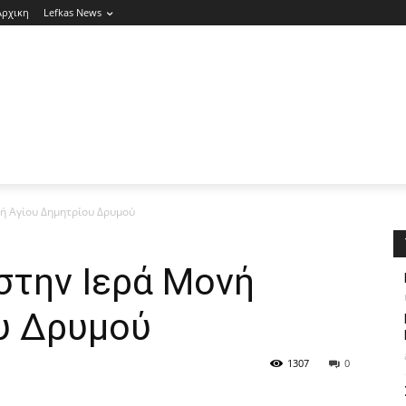
Αρχικη
Lefkas News
ή Αγίου Δημητρίου Δρυμού
στην Ιερά Μονή
υ Δρυμού
1307
0