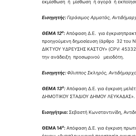
εκμίσθωση ή μίσθωση ή αγορά ή εκποίησ
Εισηγητής:
Γεράσιμος Αρματάς, Αντιδήμαρ
ο
ΘΕΜΑ 12
:
Απόφαση Δ.Ε. για έγκρισηπρακ
προηγούμενη δημοσίευση (άρθρο 32 του Ν.
ΔΙΚΤΥΟΥ ΥΔΡΕΥΣΗΣ ΚΑΣΤΟΥ» (CPV: 4533220
την ανάδειξη προσωρινού μειοδότη.
Εισηγητής:
Φίλιππος Σκληρός, Αντιδήμαρχ
ο
ΘΕΜΑ 13
:
Απόφαση Δ.Ε. για έγκριση μελ
ΔΗΜΟΤΙΚΟΥ ΣΤΑΔΙΟΥ ΔΗΜΟΥ ΛΕΥΚΑΔΑΣ».
Εισηγήτρια:
Σεβαστή Κωνσταντινίδη, Αντι
ο
ΘΕΜΑ 14
:
Απόφαση Δ.Ε. για έγκριση πρωτ
έργου: «Αντιπλημμυρική προστασία οικισ