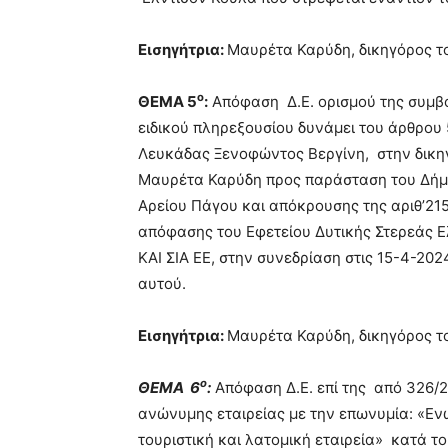
Εισηγήτρια:
Μαυρέτα Καρύδη, δικηγόρος τ
ο
ΘΕΜΑ 5
:
Απόφαση Δ.Ε. ορισμού της συμβ
ειδικού πληρεξουσίου δυνάμει του άρθρου
Λευκάδας Ξενοφώντος Βεργίνη, στην δικηγ
Μαυρέτα Καρύδη προς παράσταση του Δήμο
Αρείου Πάγου και απόκρουσης της αριθ’215
απόφασης του Εφετείου Δυτικής Στερεάς 
ΚΑΙ ΣΙΑ ΕΕ, στην συνεδρίαση στις 15-4-20
αυτού.
Εισηγήτρια:
Μαυρέτα Καρύδη, δικηγόρος τ
ο
ΘΕΜΑ 6
:
Απόφαση Δ.Ε. επί της από 326/2
ανώνυμης εταιρείας με την επωνυμία: «Εν
τουριστική και λατομική εταιρεία» κατά 