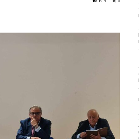
1519
0