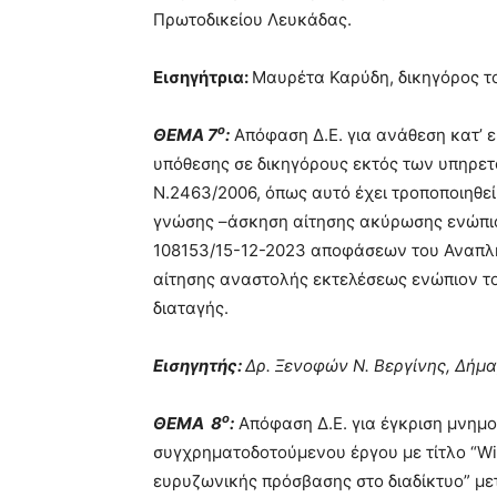
Πρωτοδικείου Λευκάδας.
Εισηγήτρια:
Μαυρέτα Καρύδη, δικηγόρος τ
ο
ΘΕΜΑ 7
:
Απόφαση Δ.Ε. για ανάθεση κατ’ 
υπόθεσης σε δικηγόρους εκτός των υπηρετο
Ν.2463/2006, όπως αυτό έχει τροποποιηθεί 
γνώσης –άσκηση αίτησης ακύρωσης ενώπιον
108153/15-12-2023 αποφάσεων του Αναπλ
αίτησης αναστολής εκτελέσεως ενώπιον τ
διαταγής.
Εισηγητής:
Δρ. Ξενοφών Ν. Βεργίνης, Δήμα
ο
ΘΕΜΑ 8
:
Απόφαση Δ.Ε. για έγκριση μνημο
συγχρηματοδοτούμενου έργου με τίτλο “W
ευρυζωνικής πρόσβασης στο διαδίκτυο” με