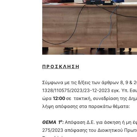
Π Ρ Ο Σ Κ Λ Η Σ Η
Σύμφωνα με τις δ/ξεις των άρθρων 8, 9 & 26
1328/110575/2023/23-12-2023 εγκ. Υπ. Εσ
ώρα
12:00
σε τακτική, συνεδρίαση της Δημο
λήψη απόφασης στα παρακάτω θέματα:
ο
ΘΕΜΑ 1
:
Απόφαση Δ.Ε. για άσκηση ή μη έφ
275/2023 απόφασης του Διοικητικού Πρωτ