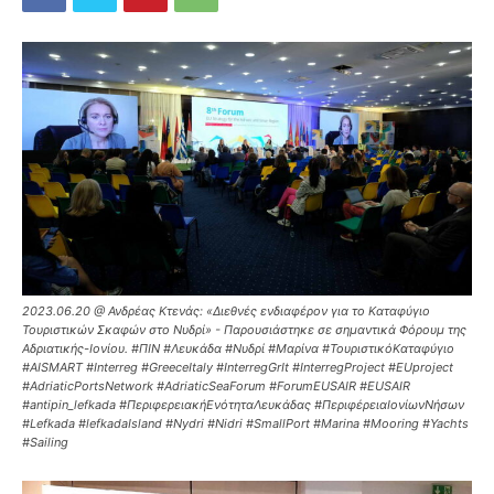
2023.06.20 @ Ανδρέας Κτενάς: «Διεθνές ενδιαφέρον για το Καταφύγιο
Τουριστικών Σκαφών στο Νυδρί» - Παρουσιάστηκε σε σημαντικά Φόρουμ της
Αδριατικής-Ιονίου. #ΠΙΝ #Λευκάδα #Νυδρί #Μαρίνα #ΤουριστικόΚαταφύγιο
#AISMART #Interreg #GreeceItaly #InterregGrIt #InterregProject #EUproject
#AdriaticPortsNetwork #AdriaticSeaForum #ForumEUSAIR #EUSAIR
#antipin_lefkada #ΠεριφερειακήΕνότηταΛευκάδας #ΠεριφέρειαΙονίωνΝήσων
#Lefkada #lefkadaIsland #Nydri #Nidri #SmallPort #Marina #Mooring #Yachts
#Sailing