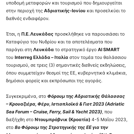
υποδομή μεταφορών και τουρισμού που δημιουργείται
στην περιοχή της
Αδριατικής-Ιονίου
και προσελκύει το
διεθνές ενδιαφέρον.
Έτσι, η
Π.Ε. Λευκάδας
προσκλήθηκε να παρουσιάσει το
Καταφύγιο του Νυδρίου και τα αποτελέσματα που
παράγει στη
Λευκάδα
το στρατηγικό έργο
AI
SMART
του
Interreg Ελλάδα – Ιταλία
στον τομέα του θαλάσσιου
τουρισμού, σε τρεις (3) σημαντικές διεθνείς εκδηλώσεις,
όπου συμμετείχαν θεσμοί της ΕΕ, κυβερνητικά κλιμάκια,
δημόσιοι φορείς και εκπρόσωποι της αγοράς.
Συγκεκριμένα, στο
Φόρουμ της Αδριατικής Θάλασσας
– Κρουαζιέρα, Φέρυ, Ιστιοπλοϊκά & Γιοτ 2023 (Adriatic
Sea Forum – Cruise, Ferry, Sail & Yacht 2023)
, που
διεξήχθη στο
Ντουμπρόβνικ (Κροατία)
4-5 Μαΐου 2023,
στο
8ο Φόρουμ της Στρατηγικής της ΕΕ για την