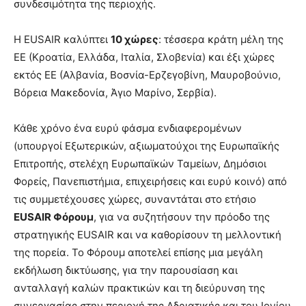
συνδεσιμότητα της περιοχής.
Η EUSAIR καλύπτει
10 χώρες
: τέσσερα κράτη μέλη της
ΕΕ (Κροατία, Ελλάδα, Ιταλία, Σλοβενία) και έξι χώρες
εκτός ΕΕ (Αλβανία, Βοσνία-Ερζεγοβίνη, Μαυροβούνιο,
Βόρεια Μακεδονία, Άγιο Μαρίνο, Σερβία).
Κάθε χρόνο ένα ευρύ φάσμα ενδιαφερομένων
(υπουργοί Εξωτερικών, αξιωματούχοι της Ευρωπαϊκής
Επιτροπής, στελέχη Ευρωπαϊκών Ταμείων, Δημόσιοι
Φορείς, Πανεπιστήμια, επιχειρήσεις και ευρύ κοινό) από
τις συμμετέχουσες χώρες, συναντάται στο ετήσιο
EUSAIR Φόρουμ
, για να συζητήσουν την πρόοδο της
στρατηγικής EUSAIR και να καθορίσουν τη μελλοντική
της πορεία. Το Φόρουμ αποτελεί επίσης μια μεγάλη
εκδήλωση δικτύωσης, για την παρουσίαση και
ανταλλαγή καλών πρακτικών και τη διεύρυνση της
συνεργασίας στην περιοχή της Αδριατικής και του Ιονίου