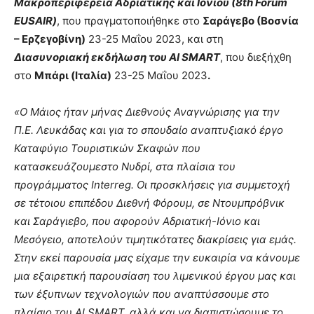
Μακροπεριφέρεια Αδριατικής και Ιονίου (8
th
Forum
EUSAIR)
, που πραγματοποιήθηκε στο
Σαράγεβο (Βοσνία
– Ερζεγοβίνη)
23-25 Μαΐου 2023, και στη
Διασυνοριακή εκδήλωση του AI SMART
, που διεξήχθη
στο
Μπάρι (Ιταλία)
23-25 Μαΐου 2023
.
«Ο Μάιος ήταν μήνας Διεθνούς Αναγνώρισης για την
Π.Ε. Λευκάδας και για το σπουδαίο αναπτυξιακό έργο
Καταφύγιο Τουριστικών Σκαφών που
κατασκευάζουμεστο Νυδρί, στα πλαίσια του
προγράμματος
Interreg
. Οι προσκλήσεις για συμμετοχή
σε τέτοιου επιπέδου Διεθνή Φόρουμ, σε Ντουμπρόβνικ
και Σαράγιεβο, που αφορούν Αδριατική-Ιόνιο και
Μεσόγειο, αποτελούν τιμητικότατες διακρίσεις για εμάς.
Στην εκεί παρουσία μας είχαμε την ευκαιρία να κάνουμε
μια εξαιρετική παρουσίαση του λιμενικού έργου μας και
των έξυπνων τεχνολογιών που αναπτύσσουμε στο
πλαίσιο του AI SMART, αλλά και να διαπιστώσουμε το