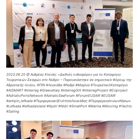
2023.06.20 @ Ανδρέας Κτενάς: «Διεθνές ενδιαφέρον για το Καταφύγιο
Τουριστικών Σκαφών στο Νυδρί» – Παρουσιάστηκε σε σημαντικά Φόρουμ της
Αδριατικής-Ιονίου. #ΠΙΝ #Λευκάδα #Νυδρί #Μαρίνα #ΤουριστικόΚαταφύγιο
#AISMART #Interreg #GreeceItaly #InterregGrIt #InterregProject #EUproject
#AdriaticPortsNetwork #AdriaticSeaForum #ForumEUSAIR #EUSAIR
#antipin_lefkada #ΠεριφερειακήΕνότηταΛευκάδας #ΠεριφέρειαΙονίωνΝήσων
#Lefkada #lefkadaIsland #Nydri #Nidri #SmallPort #Marina #Mooring #Yachts
#Sailing