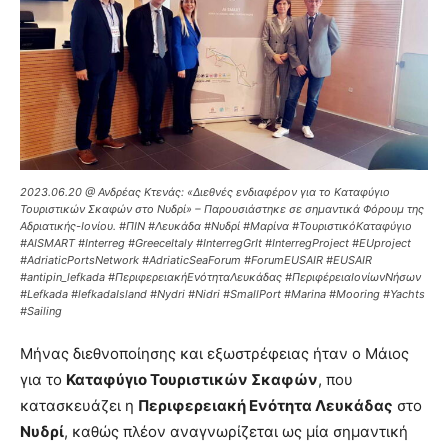
2023.06.20 @ Ανδρέας Κτενάς: «Διεθνές ενδιαφέρον για το Καταφύγιο
Τουριστικών Σκαφών στο Νυδρί» – Παρουσιάστηκε σε σημαντικά Φόρουμ της
Αδριατικής-Ιονίου. #ΠΙΝ #Λευκάδα #Νυδρί #Μαρίνα #ΤουριστικόΚαταφύγιο
#AISMART #Interreg #GreeceItaly #InterregGrIt #InterregProject #EUproject
#AdriaticPortsNetwork #AdriaticSeaForum #ForumEUSAIR #EUSAIR
#antipin_lefkada #ΠεριφερειακήΕνότηταΛευκάδας #ΠεριφέρειαΙονίωνΝήσων
#Lefkada #lefkadaIsland #Nydri #Nidri #SmallPort #Marina #Mooring #Yachts
#Sailing
Μήνας διεθνοποίησης και εξωστρέφειας ήταν ο Μάιος
για το
Καταφύγιο Τουριστικών Σκαφών
, που
κατασκευάζει η
Περιφερειακή Ενότητα Λευκάδας
στο
Νυδρί
, καθώς πλέον αναγνωρίζεται ως μία σημαντική