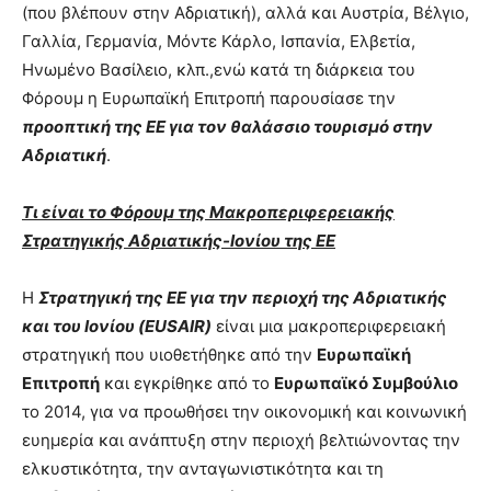
(που βλέπουν στην Αδριατική), αλλά και Αυστρία, Βέλγιο,
Γαλλία, Γερμανία, Μόντε Κάρλο, Ισπανία, Ελβετία,
Ηνωμένο Βασίλειο, κλπ.,ενώ κατά τη διάρκεια του
Φόρουμ η Ευρωπαϊκή Επιτροπή παρουσίασε την
προοπτική της ΕΕ για τον θαλάσσιο τουρισμό στην
Αδριατική
.
Τι είναι το Φόρουμ της Μακροπεριφερειακής
Στρατηγικής Αδριατικής-Ιονίου της ΕΕ
Η
Στρατηγική της ΕΕ για την περιοχή της Αδριατικής
και του Ιονίου (EUSAIR)
είναι μια μακροπεριφερειακή
στρατηγική που υιοθετήθηκε από την
Ευρωπαϊκή
Επιτροπή
και εγκρίθηκε από το
Ευρωπαϊκό Συμβούλιο
το 2014, για να προωθήσει την οικονομική και κοινωνική
ευημερία και ανάπτυξη στην περιοχή βελτιώνοντας την
ελκυστικότητα, την ανταγωνιστικότητα και τη